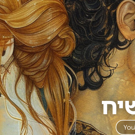
יח
You